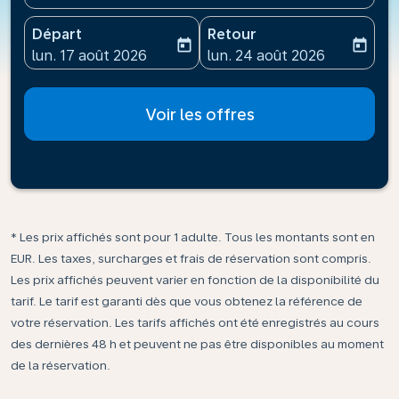
Départ
Retour
today
today
fc-booking-departure-date-aria-label
fc-booking-return-date-ari
lun. 17 août 2026
lun. 24 août 2026
Voir les offres
* Les prix affichés sont pour 1 adulte. Tous les montants sont en
EUR. Les taxes, surcharges et frais de réservation sont compris.
Les prix affichés peuvent varier en fonction de la disponibilité du
tarif. Le tarif est garanti dès que vous obtenez la référence de
votre réservation. Les tarifs affichés ont été enregistrés au cours
des dernières 48 h et peuvent ne pas être disponibles au moment
de la réservation.