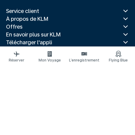
Service client
À propos de KLM
Offres
En savoir plus sur KLM
Télécharger l'appli
Sites Web associés
Guides de voyage
Réserver
Mon Voyage
L’enregistrement
Flying Blue
Villes populaires
Pays populaires
Vols populaires
Mentions légales
Déclaration de confidentialité
Déclaration d’accessibilité
© 2026 KLM
Gestion des cookies