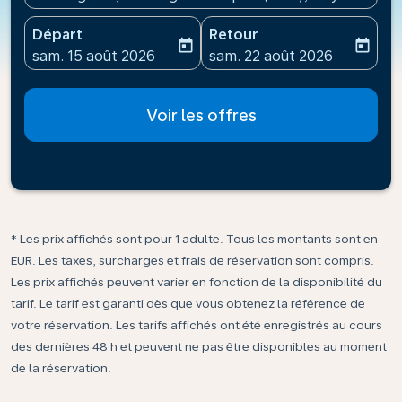
Départ
Retour
today
today
fc-booking-departure-date-aria-label
fc-booking-return-date-ari
sam. 15 août 2026
sam. 22 août 2026
Voir les offres
* Les prix affichés sont pour 1 adulte. Tous les montants sont en
EUR. Les taxes, surcharges et frais de réservation sont compris.
Les prix affichés peuvent varier en fonction de la disponibilité du
tarif. Le tarif est garanti dès que vous obtenez la référence de
votre réservation. Les tarifs affichés ont été enregistrés au cours
des dernières 48 h et peuvent ne pas être disponibles au moment
de la réservation.