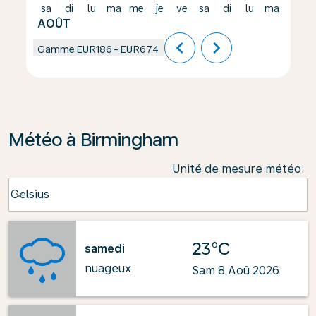
sa
di
lu
ma
me
je
ve
sa
di
lu
ma
me
AOÛT
chevron_left
chevron_right
Gamme
EUR186
-
EUR674
Météo à Birmingham
Unité de mesure météo
:
Weather unit option Celsius Selected
Celsius
keyboard_arrow_down
23°C
samedi
nuageux
Sam 8 Aoû 2026