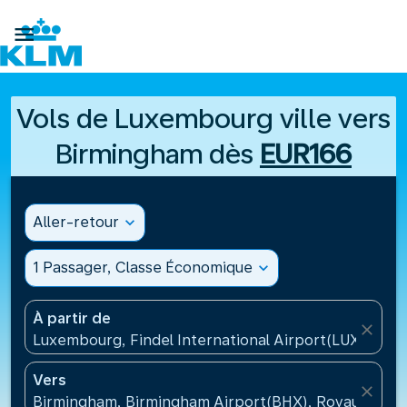

Vols de Luxembourg ville vers
Birmingham dès
EUR166
Aller-retour
expand_more
1 Passager, Classe Économique
expand_more
À partir de
close
Luxembourg, Findel International Airport(LUX), Lu
Vers
close
Birmingham, Birmingham Airport(BHX), Royaume-Un