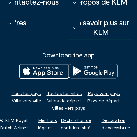
Contactez-nous
À propos de KLM
keyboard_arrow_down
keyboard_arrow_down
Offres
En savoir plus sur
keyboard_arrow_down
keyboard_arrow_down
KLM
Download the app
Tous les pays
Toutes les villes
Pays vers pays
|
|
|
Ville vers ville
Villes de départ
Pays de départ
|
|
|
Villes vers pays
© KLM Royal
Mentions
Déclaration de
Déclaration
Dutch Airlines
légales
confidentialité
d’accessibilité