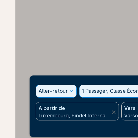
Aller-retour
expand_more
1 Passager, Classe Éc
À partir de
Vers
close