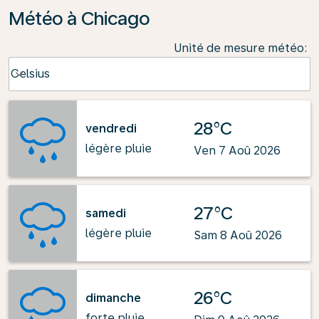
Météo à Chicago
Unité de mesure météo
:
Weather unit option Celsius Selected
Celsius
keyboard_arrow_down
28°C
vendredi
légère pluie
Ven 7 Aoû 2026
27°C
samedi
légère pluie
Sam 8 Aoû 2026
26°C
dimanche
forte pluie