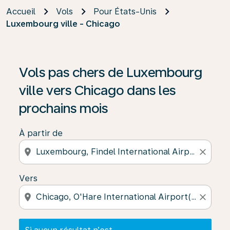
Accueil
Vols
Pour États-Unis
Luxembourg ville - Chicago
Si aucun résultat n’est disponible, cliquez sur « Trouver
Vols pas chers de Luxembourg
ville vers Chicago dans les
prochains mois
À partir de
location_on
close
Vers
location_on
close