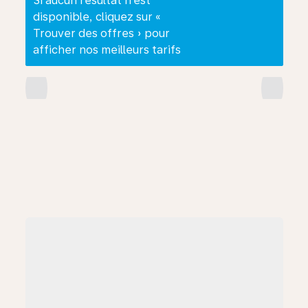
Si aucun résultat n’est
disponible, cliquez sur «
Trouver des offres » pour
afficher nos meilleurs tarifs
chevron_left
chevron_right