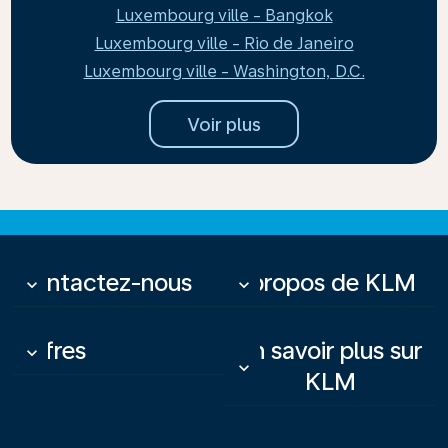
Luxembourg ville - Bangkok
Luxembourg ville - Rio de Janeiro
Luxembourg ville - Washington, D.C.
Voir plus
Contactez-nous
À propos de KLM
keyboard_arrow_down
keyboard_arrow_down
Offres
En savoir plus sur
keyboard_arrow_down
keyboard_arrow_down
KLM