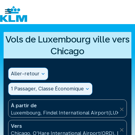

Vols de Luxembourg ville vers
Chicago
Aller-retour
expand_more
1 Passager, Classe Économique
expand_more
À partir de
close
Luxembourg, Findel International Airport(LUX), Lu
Vers
close
Chicago, O'Hare International Airport(ORD), États-U