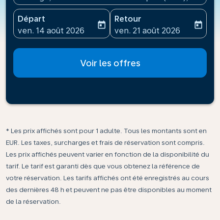
Départ
Retour
today
today
fc-booking-departure-date-aria-label
fc-booking-return-date-ari
ven. 14 août 2026
ven. 21 août 2026
Voir les offres
* Les prix affichés sont pour 1 adulte. Tous les montants sont en
EUR. Les taxes, surcharges et frais de réservation sont compris.
Les prix affichés peuvent varier en fonction de la disponibilité du
tarif. Le tarif est garanti dès que vous obtenez la référence de
votre réservation. Les tarifs affichés ont été enregistrés au cours
des dernières 48 h et peuvent ne pas être disponibles au moment
de la réservation.