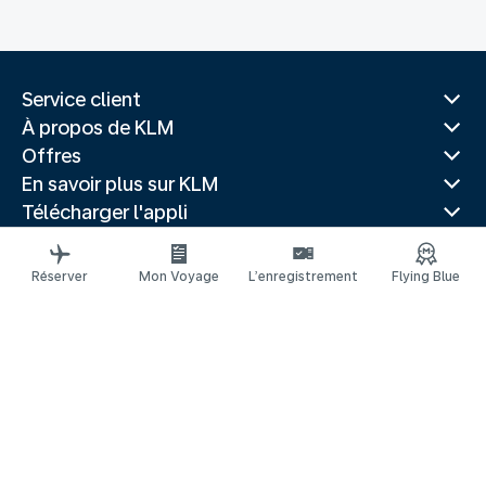
Service client
À propos de KLM
Offres
En savoir plus sur KLM
Télécharger l'appli
Sites Web associés
Guides de voyage
Réserver
Mon Voyage
L’enregistrement
Flying Blue
Villes populaires
Pays populaires
Vols populaires
Mentions légales
Déclaration de confidentialité
Déclaration d’accessibilité
© 2026 KLM