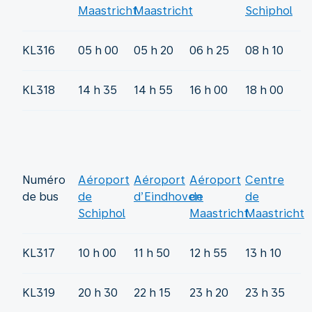
Maastricht
Maastricht
Schiphol
KL316
05 h 00
05 h 20
06 h 25
08 h 10
KL318
14 h 35
14 h 55
16 h 00
18 h 00
Numéro
Aéroport
Aéroport
Aéroport
Centre
de bus
de
d’Eindhoven
de
de
Schiphol
Maastricht
Maastricht
KL317
10 h 00
11 h 50
12 h 55
13 h 10
KL319
20 h 30
22 h 15
23 h 20
23 h 35