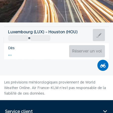
Etats Unis
Luxembourg (LUX) - Houston (HOU)
Houston
Dès
30°C
Etats Unis
Réserver un vol
Durée du vol
Août
Les prévisions météorologiques proviennent de World
Weather Online. Air France-KLM n'est pas responsable de la
fiabilité de ces données.
Service client